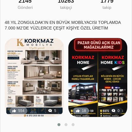
2145
10263
1779
Gönderi
takipçi
takip
48.YIL ZONGULDAK’IN EN BÜYÜK MOBİLYACISI TOPLAMDA
7.000 M2’DE YÜZLERCE ÇEŞİT KİŞİYE ÖZEL ÜRETİM
554
5
18
0