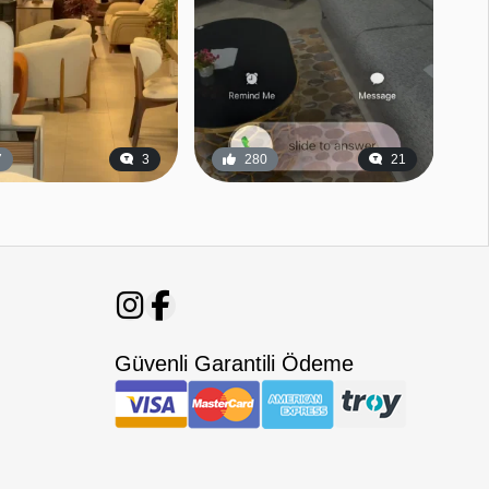
7
3
280
21
Güvenli Garantili Ödeme