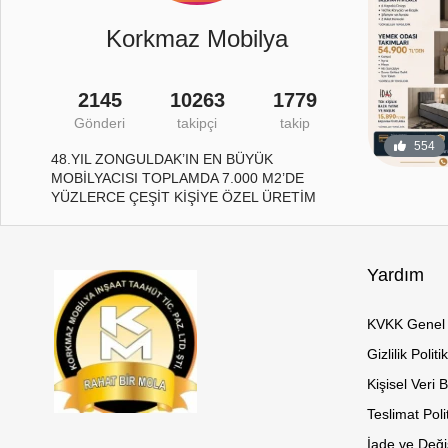
Korkmaz Mobilya
2145
10263
1779
Gönderi
takipçi
takip
29
1
554
48.YIL ZONGULDAK’IN EN BÜYÜK
MOBİLYACISI TOPLAMDA 7.000 M2’DE
YÜZLERCE ÇEŞİT KİŞİYE ÖZEL ÜRETİM
Yardım
KVKK Genel 
Gizlilik Politi
Kişisel Veri 
Teslimat Poli
İade ve Değiş