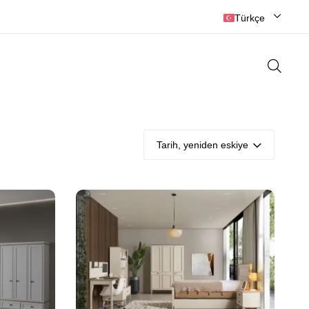
ZONGULDAK’IN EN BÜYÜK MOBİLYACISI
Türkçe
Tarih, yeniden eskiye