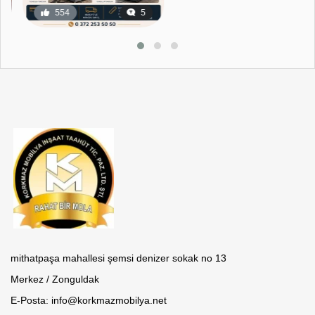
554
5
18
0
mithatpaşa mahallesi şemsi denizer sokak no 13
Merkez / Zonguldak
E-Posta: info@korkmazmobilya.net