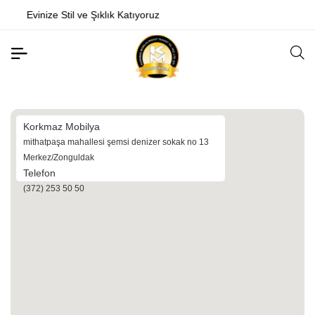
atıyoruz
Konforlu Yaşam Alanları Tasarl
Korkmaz Mobilya
mithatpaşa mahallesi şemsi denizer sokak no 13
Merkez/Zonguldak
Telefon
(372) 253 50 50