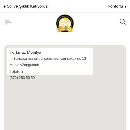
z
Konforlu Yaşam Alanları Tasarlıyoruz
Korkmaz Mobilya
mithatpaşa mahallesi şemsi denizer sokak no 13
Merkez/Zonguldak
Telefon
(372) 253 50 50