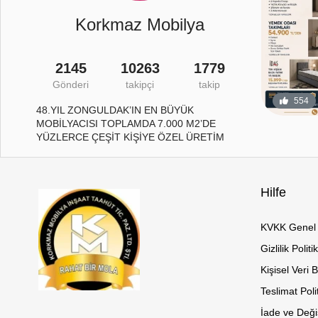
Korkmaz Mobilya
2145
10263
1779
Gönderi
takipçi
takip
29
1
554
48.YIL ZONGULDAK’IN EN BÜYÜK
MOBİLYACISI TOPLAMDA 7.000 M2’DE
YÜZLERCE ÇEŞİT KİŞİYE ÖZEL ÜRETİM
Hilfe
KVKK Genel 
Gizlilik Politi
Kişisel Veri 
Teslimat Poli
İade ve Değiş