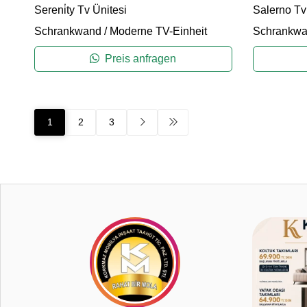
Sereni̇ty Tv Ünitesi
Salerno Tv
Schrankwand
/
Moderne TV-Einheit
Schrankw
Preis anfragen
1
2
3
4