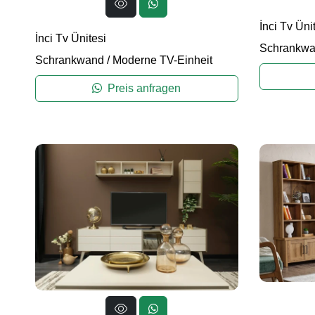
İnci Tv Üni
İnci Tv Ünitesi
Schrankw
Schrankwand
/
Moderne TV-Einheit
Preis anfragen