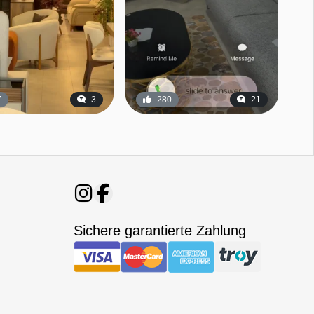
7
3
280
21
Sichere garantierte Zahlung