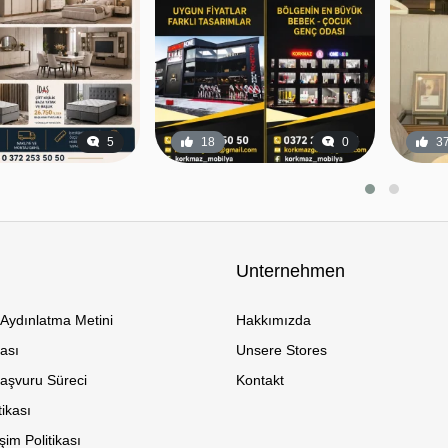
5
18
0
3
Unternehmen
Aydınlatma Metini
Hakkımızda
kası
Unsere Stores
Başvuru Süreci
Kontakt
tikası
im Politikası