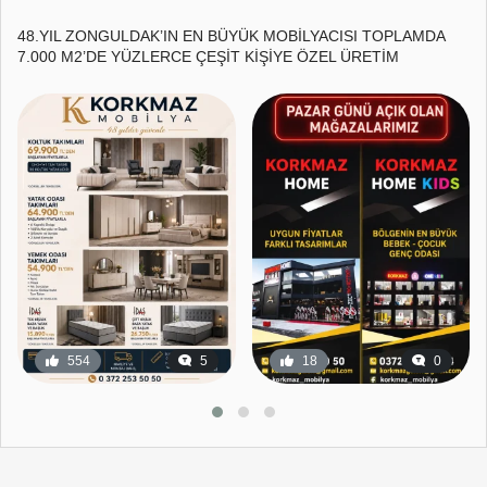
48.YIL ZONGULDAK’IN EN BÜYÜK MOBİLYACISI TOPLAMDA
7.000 M2’DE YÜZLERCE ÇEŞİT KİŞİYE ÖZEL ÜRETİM
554
5
18
0