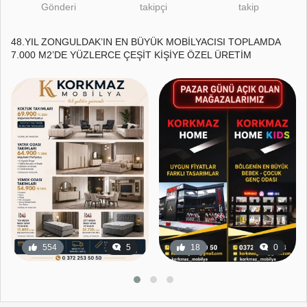
Gönderi
takipçi
takip
48.YIL ZONGULDAK’IN EN BÜYÜK MOBİLYACISI TOPLAMDA
7.000 M2’DE YÜZLERCE ÇEŞİT KİŞİYE ÖZEL ÜRETİM
554
5
18
0