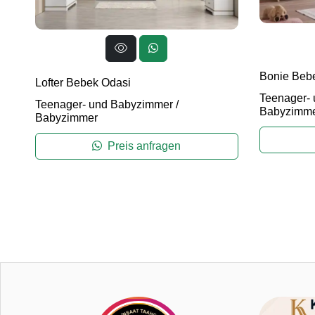
Bonie Beb
Lofter Bebek Odasi
Teenager-
Teenager- und Babyzimmer
/
Babyzimm
Babyzimmer
Preis anfragen
4