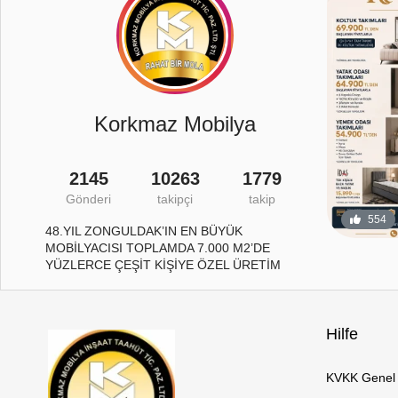
Korkmaz Mobilya
2145
10263
1779
Gönderi
takipçi
takip
29
1
554
48.YIL ZONGULDAK’IN EN BÜYÜK
MOBİLYACISI TOPLAMDA 7.000 M2’DE
YÜZLERCE ÇEŞİT KİŞİYE ÖZEL ÜRETİM
Hilfe
KVKK Genel 